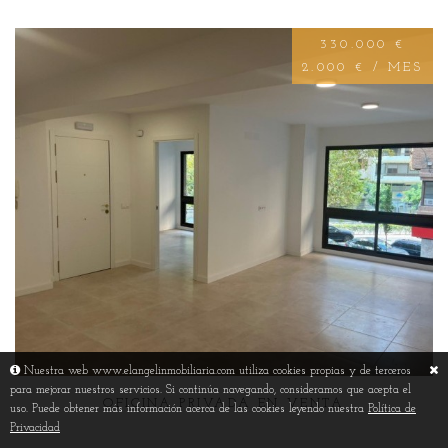
330.000 €
2.000 € / MES
Nuestra web www.elangelinmobiliaria.com utiliza cookies propias y de terceros
para mejorar nuestros servicios. Si continúa navegando, consideramos que acepta el
OFICINA PRIVADA EN VENTA
uso. Puede obtener más información acerca de las cookies leyendo nuestra
Política de
Privacidad