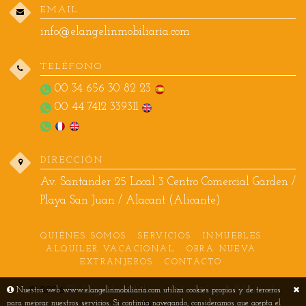
EMAIL
info@elangelinmobiliaria.com
TELÉFONO
00 34 656 30 82 23
00 44 7412 339311
DIRECCIÓN
Av. Santander 25 Local 3 Centro Comercial Garden /
Playa San Juan / Alacant (Alicante)
QUIÉNES SOMOS
SERVICIOS
INMUEBLES
ALQUILER VACACIONAL
OBRA NUEVA
EXTRANJEROS
CONTACTO
© 2026
El Ángel Inmobiliaria
-
Aviso legal, Política de
Nuestra web www.elangelinmobiliaria.com utiliza cookies propias y de terceros
para mejorar nuestros servicios. Si continúa navegando, consideramos que acepta el