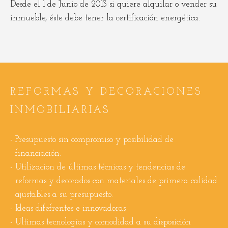
Desde el 1 de Junio de 2013 si quiere alquilar o vender su
inmueble, éste debe tener la certificación energética.
REFORMAS Y DECORACIONES
INMOBILIARIAS
Presupuesto sin compromiso y posibilidad de
financiación.
Utilizacion de últimas técnicas y tendencias de
reformas y decorados con materiales de primera calidad
ajustables a su presupuesto.
Ideas difefrentes e innovadoras
Ultimas tecnologías y comodidad a su disposición